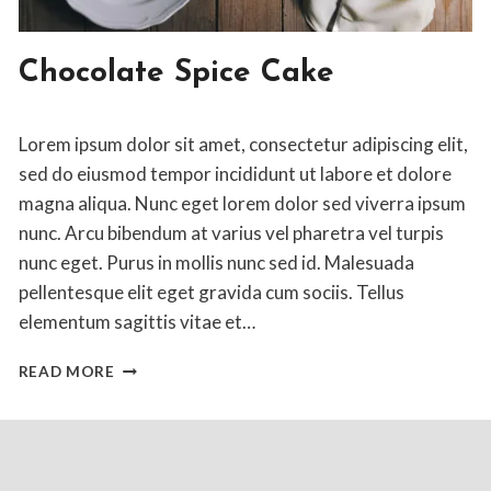
DESSERT
Chocolate Spice Cake
By
April 9, 2020
Lorem ipsum dolor sit amet, consectetur adipiscing elit,
Jon
Maldia
sed do eiusmod tempor incididunt ut labore et dolore
magna aliqua. Nunc eget lorem dolor sed viverra ipsum
nunc. Arcu bibendum at varius vel pharetra vel turpis
nunc eget. Purus in mollis nunc sed id. Malesuada
pellentesque elit eget gravida cum sociis. Tellus
elementum sagittis vitae et…
CHOCOLATE
READ MORE
SPICE
CAKE