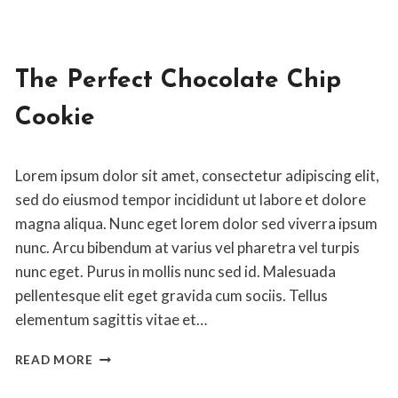
The Perfect Chocolate Chip
Cookie
By
April 13, 2020
Lorem ipsum dolor sit amet, consectetur adipiscing elit,
Jon
Maldia
sed do eiusmod tempor incididunt ut labore et dolore
magna aliqua. Nunc eget lorem dolor sed viverra ipsum
nunc. Arcu bibendum at varius vel pharetra vel turpis
nunc eget. Purus in mollis nunc sed id. Malesuada
pellentesque elit eget gravida cum sociis. Tellus
elementum sagittis vitae et…
THE
READ MORE
PERFECT
CHOCOLATE