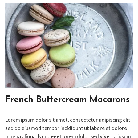
CHIP
COOKIE
DESSERT
French Buttercream Macarons
By
April 10, 2020
Lorem ipsum dolor sit amet, consectetur adipiscing elit,
Jon
Maldia
sed do eiusmod tempor incididunt ut labore et dolore
magna aliqua. Nunc eget lorem dolor sed viverra ipsum